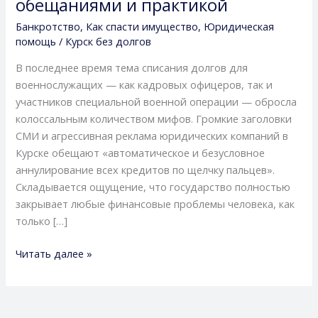
обещаниями и практикой
жесткая
Банкротство
,
Как спасти имущество
,
Юридическая
правда
помощь
/
Курск без долгов
о
скрытых
В последнее время тема списания долгов для
подводных
военнослужащих — как кадровых офицеров, так и
камнях,
участников специальной военной операции — обросла
ловушках
колоссальным количеством мифов. Громкие заголовки
военной
СМИ и агрессивная реклама юридических компаний в
ипотеки
Курске обещают «автоматическое и безусловное
и
аннулирование всех кредитов по щелчку пальцев».
разнице
Складывается ощущение, что государство полностью
между
закрывает любые финансовые проблемы человека, как
обещаниями
только […]
и
практикой
Читать далее »