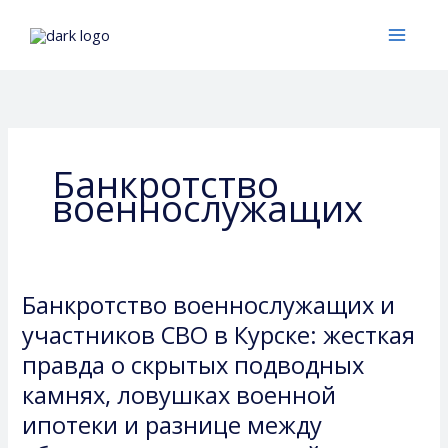
Перейти
к
содержимому
Банкротство
военнослужащих
Банкротство военнослужащих и
Банкротство
военнослужащих
участников СВО в Курске: жесткая
и
правда о скрытых подводных
участников
камнях, ловушках военной
СВО
ипотеки и разнице между
в
Курске: