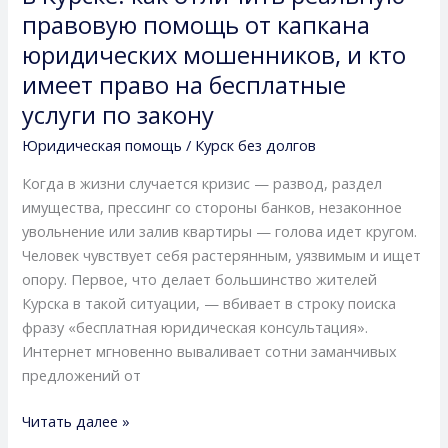
юриста
правовую помощь от капкана
в
юридических мошенников, и кто
Курске:
имеет право на бесплатные
как
отличить
услуги по закону
реальную
Юридическая помощь
/
Курск без долгов
правовую
помощь
Когда в жизни случается кризис — развод, раздел
от
имущества, прессинг со стороны банков, незаконное
капкана
увольнение или залив квартиры — голова идет кругом.
юридических
Человек чувствует себя растерянным, уязвимым и ищет
мошенников,
опору. Первое, что делает большинство жителей
и
Курска в такой ситуации, — вбивает в строку поиска
кто
фразу «бесплатная юридическая консультация».
имеет
Интернет мгновенно вываливает сотни заманчивых
право
предложений от
на
бесплатные
Читать далее »
услуги