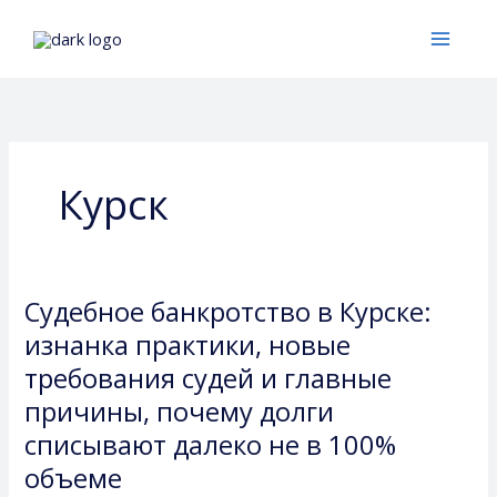
Перейти
к
содержимому
Курск
Судебное банкротство в Курске:
Судебное
банкротство
изнанка практики, новые
в
требования судей и главные
Курске:
причины, почему долги
изнанка
списывают далеко не в 100%
практики,
новые
объеме
требования