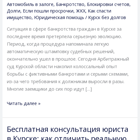
Автомобиль в залоге
,
Банкротство
,
Блокировки счетов
,
судей
Долги
,
Если пошли просрочки
,
ЖКХ
,
Как спасти
и
имущество
,
Юридическая помощь
/
Курск без долгов
главные
Ситуация в сфере банкротства граждан в Курске за
причины,
последнее время претерпела серьезную эволюцию.
почему
Период, когда процедура напоминала легкую
долги
автоматическую штамповку судебных решений,
списывают
окончательно ушел в прошлое. Сегодня Арбитражный
далеко
суд Курской области накопил колоссальный опыт
не
борьбы с фиктивными банкротами и серыми схемами,
в
из-за чего требования к должникам выросли в разы.
100%
Многие заемщики до сих пор идут […]
объеме
Читать далее »
Бесплатная консультация юриста
Бесплатная
консультация
в Курске: как отличить реальную