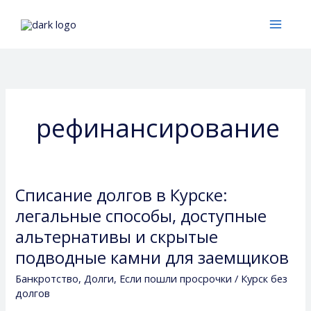
Перейти
к
содержимому
рефинансирование
Списание долгов в Курске:
Списание
долгов
легальные способы, доступные
в
альтернативы и скрытые
Курске:
подводные камни для заемщиков
легальные
способы,
Банкротство
,
Долги
,
Если пошли просрочки
/
Курск без
доступные
долгов
альтернативы