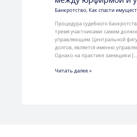
Курске:
Банкротство
,
Как спасти имущес
как
выбрать
Процедура судебного банкротств
надежного
тремя участниками: самим долж
специалиста,
управляющим. Центральной фигур
можно
долгов, является именно управл
ли
Однако на практике заемщики […
менять
юристов
Читать далее »
в
процессе
и
как
правильно
выстроить
отношения
между