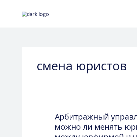
Перейти
к
содержимому
смена юристов
Арбитражный управля
Арбитражный
управляющий
можно ли менять юри
в
между юрфирмой и 