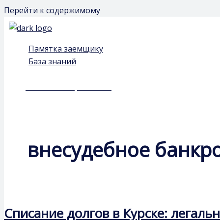
Перейти к содержимому
Памятка заемщику
База знаний
Чат-бот: быстрый ответ
внесудебное банкр
Списание долгов в Курске: легал