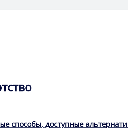
отство
ьные способы, доступные альтернат