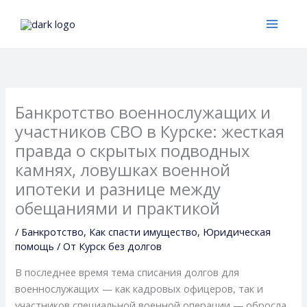
Перейти
к
содержимому
Банкротство военнослужащих и
участников СВО в Курске: жесткая
правда о скрытых подводных
камнях, ловушках военной
ипотеки и разнице между
обещаниями и практикой
/
Банкротство
,
Как спасти имущество
,
Юридическая
помощь
/ От
Курск без долгов
В последнее время тема списания долгов для
военнослужащих — как кадровых офицеров, так и
участников специальной военной операции — обросла