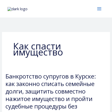
Перейти
к
содержимому
Как спасти
имущество
Банкротство супругов в Курске:
Банкротство
супругов
как законно списать семейные
в
долги, защитить совместно
Курске:
нажитое имущество и пройти
как
судебные процедуры без
законно
списать