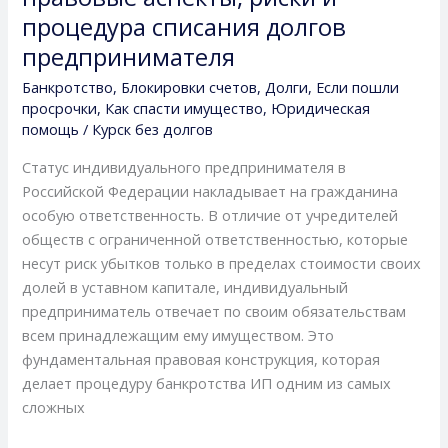
в
процедура списания долгов
Курске:
предпринимателя
правовые
аспекты,
Банкротство
,
Блокировки счетов
,
Долги
,
Если пошли
риски
просрочки
,
Как спасти имущество
,
Юридическая
помощь
/
Курск без долгов
и
процедура
Статус индивидуального предпринимателя в
списания
Российской Федерации накладывает на гражданина
долгов
особую ответственность. В отличие от учредителей
предпринимателя
обществ с ограниченной ответственностью, которые
несут риск убытков только в пределах стоимости своих
долей в уставном капитале, индивидуальный
предприниматель отвечает по своим обязательствам
всем принадлежащим ему имуществом. Это
фундаментальная правовая конструкция, которая
делает процедуру банкротства ИП одним из самых
сложных