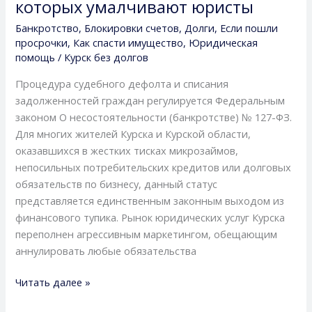
которых умалчивают юристы
лиц
в
Банкротство
,
Блокировки счетов
,
Долги
,
Если пошли
Курске:
просрочки
,
Как спасти имущество
,
Юридическая
честный
помощь
/
Курск без долгов
анализ
Процедура судебного дефолта и списания
плюсов,
задолженностей граждан регулируется Федеральным
минусов
законом О несостоятельности (банкротстве) № 127-ФЗ.
и
Для многих жителей Курска и Курской области,
скрытых
оказавшихся в жестких тисках микрозаймов,
нюансов,
непосильных потребительских кредитов или долговых
о
обязательств по бизнесу, данный статус
которых
представляется единственным законным выходом из
умалчивают
финансового тупика. Рынок юридических услуг Курска
юристы
переполнен агрессивным маркетингом, обещающим
аннулировать любые обязательства
Читать далее »