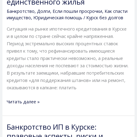
единственного жилья
масштабные
изменения
Банкротство
,
Долги
,
Если пошли просрочки
,
Как спасти
в
имущество
,
Юридическая помощь
/
Курск без долгов
законе,
Ситуация на рынке ипотечного кредитования в Курске
реальность
и в целом по стране сейчас крайне напряженная.
ипотечного
Период экстремально высоких процентных ставок
рынка
привел к тому, что рефинансировать имеющиеся
и
кредиты стало практически невозможно, а реальные
пошаговый
доходы населения не поспевают за стоимостью жизни.
алгоритм
В результате заемщики, набравшие потребительских
спасения
кредитов «для поддержания штанов» или на ремонт,
единственного
оказываются в капкане: платить
жилья
Читать далее »
Банкротство ИП в Курске:
Банкротство
ИП
правовые аспекты, риски и