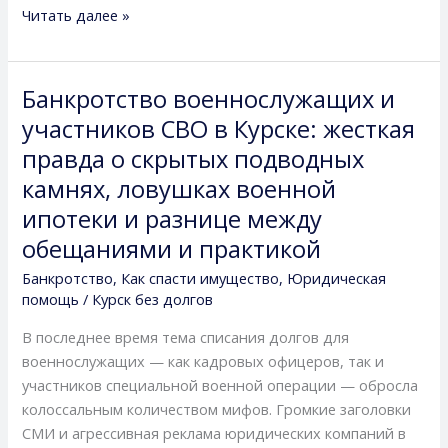
Читать далее »
Банкротство военнослужащих и
Банкротство
военнослужащих
участников СВО в Курске: жесткая
и
правда о скрытых подводных
участников
камнях, ловушках военной
СВО
ипотеки и разнице между
в
Курске:
обещаниями и практикой
жесткая
Банкротство
,
Как спасти имущество
,
Юридическая
правда
помощь
/
Курск без долгов
о
скрытых
В последнее время тема списания долгов для
подводных
военнослужащих — как кадровых офицеров, так и
камнях,
участников специальной военной операции — обросла
ловушках
колоссальным количеством мифов. Громкие заголовки
военной
СМИ и агрессивная реклама юридических компаний в