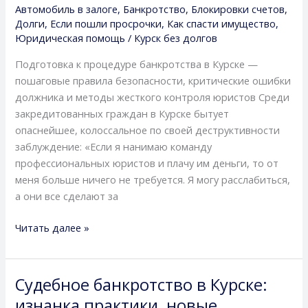
Автомобиль в залоге
,
Банкротство
,
Блокировки счетов
,
Долги
,
Если пошли просрочки
,
Как спасти имущество
,
Юридическая помощь
/
Курск без долгов
Подготовка к процедуре банкротства в Курске —
пошаговые правила безопасности, критические ошибки
должника и методы жесткого контроля юристов Среди
закредитованных граждан в Курске бытует
опаснейшее, колоссальное по своей деструктивности
заблуждение: «Если я нанимаю команду
профессиональных юристов и плачу им деньги, то от
меня больше ничего не требуется. Я могу расслабиться,
а они все сделают за
Читать далее »
Судебное банкротство в Курске:
Судебное
банкротство
изнанка практики, новые