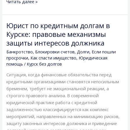
Читать далее »
Юрист по кредитным долгам в
Юрист
по
Курске: правовые механизмы
кредитным
защиты интересов должника
долгам
Банкротство
,
Блокировки счетов
,
Долги
,
Если пошли
в
просрочки
,
Как спасти имущество
,
Юридическая
Курске:
помощь
/
Курск без долгов
правовые
механизмы
Ситуация, когда финансовые обязательства перед
защиты
кредитными организациями становятся непосильным
интересов
бременем, требует не эмоциональной реакции, а
должника
строгого правового анализа. В современной
юридической практике работа с кредитной
задолженностью классифицируется как комплекс
мероприятий, направленных на минимизацию рисков,
защиту законных интересов должника и приведение