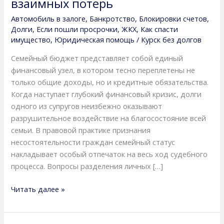
взаимных потерь
семейные
Автомобиль в залоге
,
Банкротство
,
Блокировки счетов
,
долги,
Долги
,
Если пошли просрочки
,
ЖКХ
,
Как спасти
защитить
имущество
,
Юридическая помощь
/
Курск без долгов
совместно
Семейный бюджет представляет собой единый
нажитое
финансовый узел, в котором тесно переплетены не
имущество
только общие доходы, но и кредитные обязательства.
и
Когда наступает глубокий финансовый кризис, долги
пройти
одного из супругов неизбежно оказывают
судебные
разрушительное воздействие на благосостояние всей
процедуры
семьи. В правовой практике признания
без
несостоятельности граждан семейный статус
взаимных
накладывает особый отпечаток на весь ход судебного
потерь
процесса. Вопросы разделения личных […]
Читать далее »