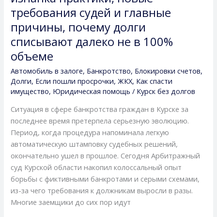
в
требования судей и главные
Курске:
причины, почему долги
изнанка
списывают далеко не в 100%
практики,
новые
объеме
требования
Автомобиль в залоге
,
Банкротство
,
Блокировки счетов
,
судей
Долги
,
Если пошли просрочки
,
ЖКХ
,
Как спасти
и
имущество
,
Юридическая помощь
/
Курск без долгов
главные
Ситуация в сфере банкротства граждан в Курске за
причины,
последнее время претерпела серьезную эволюцию.
почему
Период, когда процедура напоминала легкую
долги
автоматическую штамповку судебных решений,
списывают
окончательно ушел в прошлое. Сегодня Арбитражный
далеко
суд Курской области накопил колоссальный опыт
не
борьбы с фиктивными банкротами и серыми схемами,
в
из-за чего требования к должникам выросли в разы.
100%
Многие заемщики до сих пор идут
объеме