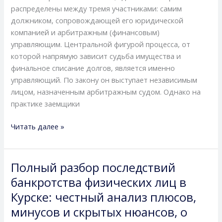
в
распределены между тремя участниками: самим
процессе
должником, сопровождающей его юридической
и
компанией и арбитражным (финансовым)
как
управляющим. Центральной фигурой процесса, от
правильно
которой напрямую зависит судьба имущества и
выстроить
финальное списание долгов, является именно
отношения
управляющий. По закону он выступает независимым
между
лицом, назначенным арбитражным судом. Однако на
юрфирмой
практике заемщики
и
управляющим
Читать далее »
Полный разбор последствий
Полный
разбор
банкротства физических лиц в
последствий
Курске: честный анализ плюсов,
банкротства
минусов и скрытых нюансов, о
физических