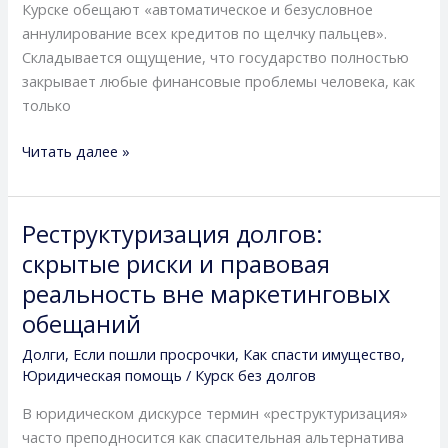
ипотеки
Курске обещают «автоматическое и безусловное
и
аннулирование всех кредитов по щелчку пальцев».
разнице
Складывается ощущение, что государство полностью
между
закрывает любые финансовые проблемы человека, как
обещаниями
только
и
практикой
Читать далее »
Реструктуризация долгов:
Реструктуризация
долгов:
скрытые риски и правовая
скрытые
реальность вне маркетинговых
риски
обещаний
и
правовая
Долги
,
Если пошли просрочки
,
Как спасти имущество
,
реальность
Юридическая помощь
/
Курск без долгов
вне
В юридическом дискурсе термин «реструктуризация»
маркетинговых
часто преподносится как спасительная альтернатива
обещаний