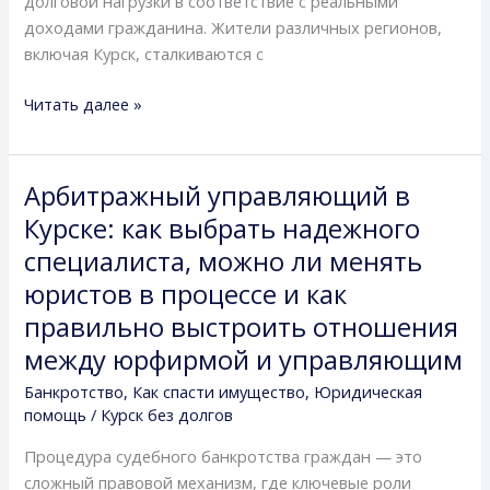
долговой нагрузки в соответствие с реальными
доходами гражданина. Жители различных регионов,
включая Курск, сталкиваются с
Читать далее »
Арбитражный управляющий в
Арбитражный
управляющий
Курске: как выбрать надежного
в
специалиста, можно ли менять
Курске:
юристов в процессе и как
как
правильно выстроить отношения
выбрать
надежного
между юрфирмой и управляющим
специалиста,
Банкротство
,
Как спасти имущество
,
Юридическая
можно
помощь
/
Курск без долгов
ли
менять
Процедура судебного банкротства граждан — это
юристов
сложный правовой механизм, где ключевые роли