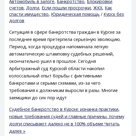
Автомобиль в залоге
,
Банкротство
,
Блокировки
счетов
,
Долги
,
Если пошли просрочки
,
ЖКХ
,
Как
спасти имущество
,
Юридическая помощь
/
Курск без
долгов
Ситуация в сфере банкротства граждан в Курске за
последнее время претерпела серьезную эволюцию.
Период, когда процедура напоминала легкую
автоматическую штамповку судебных решений,
окончательно ушел в прошлое. Сегодня
Арбитражный суд Курской области накопил
колоссальный опыт борьбы с фиктивными
банкротами и серыми схемами, из-за чего
требования к должникам выросли в разы. Многие
заемщики до сих пор идут
Судебное банкротство в Курске: изнанка практики,
новые требования судей и главные причины, почему
долги списывают далеко не в 100% объеме
Читать
далее »