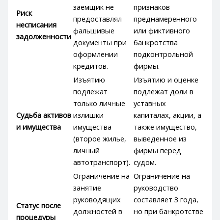
заемщик не
признаков
Риск
предоставлял
преднамеренного
несписания
фальшивые
или фиктивного
задолженности
документы при
банкротства
оформлении
подконтрольной
кредитов.
фирмы.
Изъятию
Изъятию и оценке
подлежат
подлежат доли в
только личные
уставных
Судьба активов
излишки
капиталах, акции, а
и имущества
имущества
также имущество,
(второе жилье,
выведенное из
личный
фирмы перед
автотранспорт).
судом.
Ограничение на
Ограничение на
занятие
руководство
руководящих
составляет 3 года,
Статус после
должностей в
но при банкротстве
процедуры