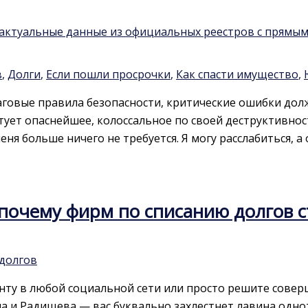
ь актуальные данные из официальных реестров с прямы
в
,
Долги
,
Если пошли просрочки
,
Как спасти имущество
,
аговые правила безопасности, критические ошибки дол
ует опаснейшее, колоссальное по своей деструктивнос
ня больше ничего не требуется. Я могу расслабиться, а 
почему фирм по списанию долгов ст
 долгов
ленту в любой социальной сети или просто решите сов
а и Радищева — вас буквально захлестнет лавина одно