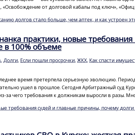
 «Освобождение от долговой кабалы под ключ», «Офиц
анию долгов стало больше, чем аптек, и как устроен э
знанка практики, новые требования
е в 100% объеме
в
,
Долги
,
Если пошли просрочки
,
ЖКХ
,
Как спасти имущес
оследнее время претерпела серьезную эволюцию. Перио
тельно ушел в прошлое. Сегодня Арбитражный суд Кур
з-за чего требования к должникам выросли в разы. Мн
вые требования судей и главные причины, почему долги
астников СВО в Курске: жесткая п