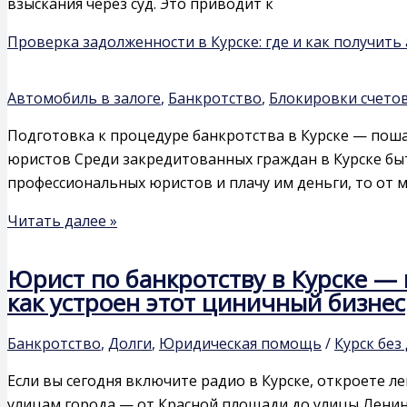
взыскания через суд. Это приводит к
Проверка задолженности в Курске: где и как получит
Автомобиль в залоге
,
Банкротство
,
Блокировки счето
Подготовка к процедуре банкротства в Курске — пош
юристов Среди закредитованных граждан в Курске быт
профессиональных юристов и плачу им деньги, то от ме
Читать далее »
Юрист по банкротству в Курске — 
как устроен этот циничный бизнес
Банкротство
,
Долги
,
Юридическая помощь
/
Курск без
Если вы сегодня включите радио в Курске, откроете 
улицам города — от Красной площади до улицы Ленин