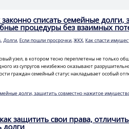
ак законно списать семейные долги,
ебные процедуры без взаимных пот
в
,
Долги
,
Если пошли просрочки
,
ЖКХ
,
Как спасти имущес
ый узел, в котором тесно переплетены не только общ
одного из супругов неизбежно оказывают разрушительно
сти граждан семейный статус накладывает особый отпе
 семейные долги, защитить совместно нажитое имуществ
 как защитить свои права, отличит
ь долги