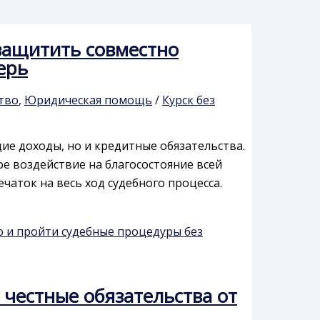
 защитить совместно
ерь
тво
,
Юридическая помощь
/
Курск без
ие доходы, но и кредитные обязательства.
е воздействие на благосостояние всей
чаток на весь ход судебного процесса.
о и пройти судебные процедуры без
ь честные обязательства от