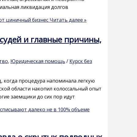
иальная ликвидация долгов
тот циничный бизнес
Читать далее »
 судей и главные причины,
тво
,
Юридическая помощь
/
Курск без
д, когда процедура напоминала легкую
ской области накопил колоссальный опыт
огие заемщики до сих пор идут
 списывают далеко не в 100% объеме
равда о скрытых подводных