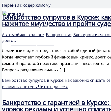
Перейти к содержимому
Банкротство супругов в Курске: к
нажитое имущество и пройти суд
Памятка заемщику
База знаний
Автомобиль в залоге
,
Банкротство
,
Блокировки счето
долгов
Чат-бот: быстрый ответ
Семейный бюджет представляет собой единый финансов
Когда наступает глубокий финансовый кризис, долги 
семьи. В правовой практике признания несостоятельно
Вопросы разделения личных […]
Банкротство супругов в Курске: как законно списать
взаимных потерь
Читать далее »
Банкротство с гарантией в Курске:
уловок рекламы и успешно списат