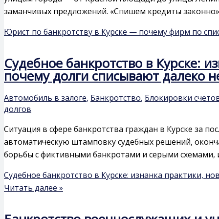
заманчивых предложений. «Спишем кредиты законно»,
Юрист по банкротству в Курске — почему фирм по спис
Судебное банкротство в Курске: и
почему долги списывают далеко н
Автомобиль в залоге
,
Банкротство
,
Блокировки счето
долгов
Ситуация в сфере банкротства граждан в Курске за п
автоматическую штамповку судебных решений, оконча
борьбы с фиктивными банкротами и серыми схемами, и
Судебное банкротство в Курске: изнанка практики, но
Читать далее »
Банкротство военнослужащих и уч