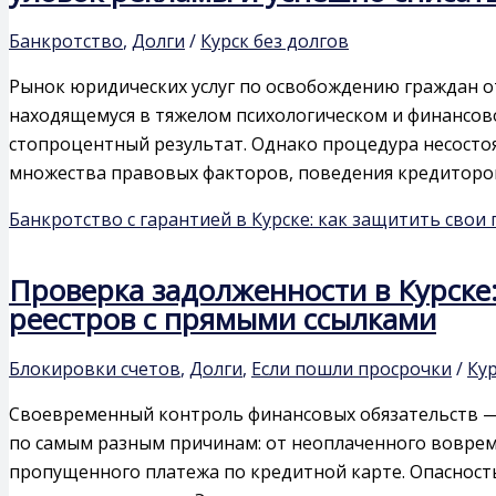
Банкротство
,
Долги
/
Курск без долгов
Рынок юридических услуг по освобождению граждан о
находящемуся в тяжелом психологическом и финансов
стопроцентный результат. Однако процедура несостоя
множества правовых факторов, поведения кредиторо
Банкротство с гарантией в Курске: как защитить свои
Проверка задолженности в Курске
реестров с прямыми ссылками
Блокировки счетов
,
Долги
,
Если пошли просрочки
/
Кур
Своевременный контроль финансовых обязательств —
по самым разным причинам: от неоплаченного воврем
пропущенного платежа по кредитной карте. Опасность