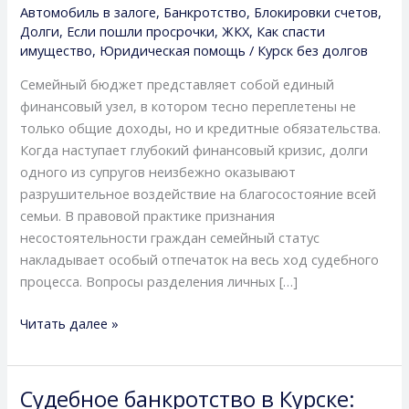
Автомобиль в залоге
,
Банкротство
,
Блокировки счетов
,
долги,
Долги
,
Если пошли просрочки
,
ЖКХ
,
Как спасти
защитить
имущество
,
Юридическая помощь
/
Курск без долгов
совместно
Семейный бюджет представляет собой единый
нажитое
финансовый узел, в котором тесно переплетены не
имущество
только общие доходы, но и кредитные обязательства.
и
Когда наступает глубокий финансовый кризис, долги
пройти
одного из супругов неизбежно оказывают
судебные
разрушительное воздействие на благосостояние всей
процедуры
семьи. В правовой практике признания
без
несостоятельности граждан семейный статус
взаимных
накладывает особый отпечаток на весь ход судебного
потерь
процесса. Вопросы разделения личных […]
Читать далее »
Судебное банкротство в Курске:
Судебное