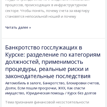
выйти
процессов, происходящих в инфраструктурном
из
секторе. Чтобы понять, почему счета за квартиру
долговой
становятся непосильной ношей и почему
ямы
Читать далее »
Банкротство госслужащих в
Банкротство
госслужащих
Курске: разделение по категориям
в
должностей, применимость
Курске:
процедуры, реальные риски и
разделение
законодательные последствия
по
категориям
Автомобиль в залоге
,
Банкротство
,
Блокировки счетов
,
должностей,
Долги
,
Если пошли просрочки
,
ЖКХ
,
Как спасти
применимость
имущество
,
Юридическая помощь
/
Курск без долгов
процедуры,
Тема признания финансовой несостоятельности
реальные