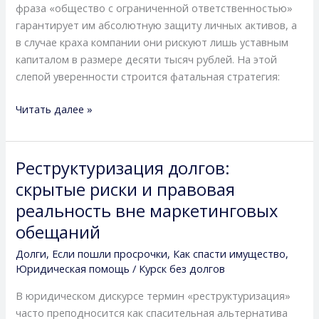
фраза «общество с ограниченной ответственностью»
бизнеса
гарантирует им абсолютную защиту личных активов, а
и
в случае краха компании они рискуют лишь уставным
имущества
капиталом в размере десяти тысяч рублей. На этой
слепой уверенности строится фатальная стратегия:
Читать далее »
Реструктуризация долгов:
Реструктуризация
долгов:
скрытые риски и правовая
скрытые
реальность вне маркетинговых
риски
обещаний
и
правовая
Долги
,
Если пошли просрочки
,
Как спасти имущество
,
реальность
Юридическая помощь
/
Курск без долгов
вне
В юридическом дискурсе термин «реструктуризация»
маркетинговых
часто преподносится как спасительная альтернатива