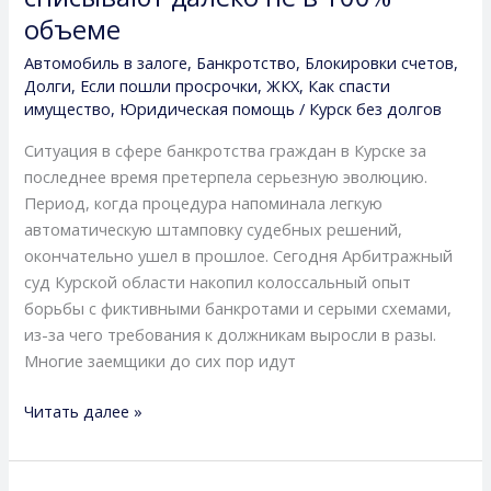
новые
объеме
требования
Автомобиль в залоге
,
Банкротство
,
Блокировки счетов
,
судей
Долги
,
Если пошли просрочки
,
ЖКХ
,
Как спасти
и
имущество
,
Юридическая помощь
/
Курск без долгов
главные
Ситуация в сфере банкротства граждан в Курске за
причины,
последнее время претерпела серьезную эволюцию.
почему
Период, когда процедура напоминала легкую
долги
автоматическую штамповку судебных решений,
списывают
окончательно ушел в прошлое. Сегодня Арбитражный
далеко
суд Курской области накопил колоссальный опыт
не
борьбы с фиктивными банкротами и серыми схемами,
в
из-за чего требования к должникам выросли в разы.
100%
Многие заемщики до сих пор идут
объеме
Читать далее »