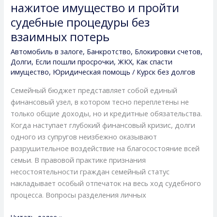
нажитое имущество и пройти
как
судебные процедуры без
законно
списать
взаимных потерь
семейные
Автомобиль в залоге
,
Банкротство
,
Блокировки счетов
,
долги,
Долги
,
Если пошли просрочки
,
ЖКХ
,
Как спасти
защитить
имущество
,
Юридическая помощь
/
Курск без долгов
совместно
Семейный бюджет представляет собой единый
нажитое
финансовый узел, в котором тесно переплетены не
имущество
только общие доходы, но и кредитные обязательства.
и
Когда наступает глубокий финансовый кризис, долги
пройти
одного из супругов неизбежно оказывают
судебные
разрушительное воздействие на благосостояние всей
процедуры
семьи. В правовой практике признания
без
несостоятельности граждан семейный статус
взаимных
накладывает особый отпечаток на весь ход судебного
потерь
процесса. Вопросы разделения личных
Читать далее »