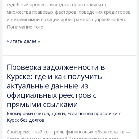
судебный процесс, исход которого зависит от
успешно
множества правовых факторов, поведения кредиторов
списать
и независимой позиции арбитражного управляющего.
долги
Понимание того,
Читать далее »
Проверка задолженности в
Проверка
задолженности
Курске: где и как получить
в
актуальные данные из
Курске:
официальных реестров с
где
прямыми ссылками
и
как
Блокировки счетов
,
Долги
,
Если пошли просрочки
/
получить
Курск без долгов
актуальные
Своевременный контроль финансовых обязательств —
данные
базовый элемент правовой безопасности каждого