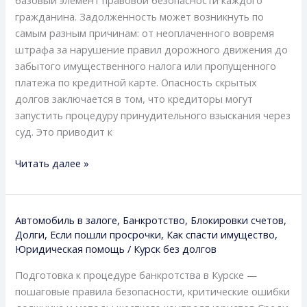
из
гражданина. Задолженность может возникнуть по
официальных
самым разным причинам: от неоплаченного вовремя
реестров
штрафа за нарушение правил дорожного движения до
с
забытого имущественного налога или пропущенного
прямыми
платежа по кредитной карте. Опасность скрытых
ссылками
долгов заключается в том, что кредиторы могут
запустить процедуру принудительного взыскания через
суд. Это приводит к
Читать далее »
Автомобиль в залоге
,
Банкротство
,
Блокировки счетов
,
Долги
,
Если пошли просрочки
,
Как спасти имущество
,
Юридическая помощь
/
Курск без долгов
Подготовка к процедуре банкротства в Курске —
пошаговые правила безопасности, критические ошибки