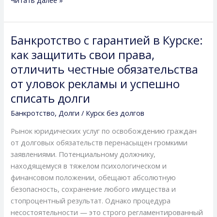
Банкротство с гарантией в Курске:
Банкротство
с
как защитить свои права,
гарантией
отличить честные обязательства
в
от уловок рекламы и успешно
Курске:
списать долги
как
защитить
Банкротство
,
Долги
/
Курск без долгов
свои
Рынок юридических услуг по освобождению граждан
права,
от долговых обязательств перенасыщен громкими
отличить
заявлениями. Потенциальному должнику,
честные
находящемуся в тяжелом психологическом и
обязательства
финансовом положении, обещают абсолютную
от
безопасность, сохранение любого имущества и
уловок
стопроцентный результат. Однако процедура
рекламы
несостоятельности — это строго регламентированный
и