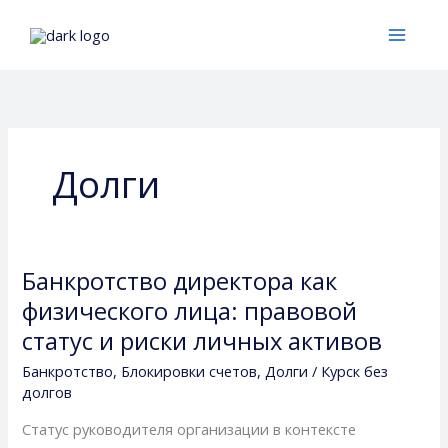
Перейти
к
содержимому
Долги
Банкротство директора как
Банкротство
директора
физического лица: правовой
как
статус и риски личных активов
физического
Банкротство
,
Блокировки счетов
,
Долги
/
Курск без
лица:
долгов
правовой
статус
Статус руководителя организации в контексте
и