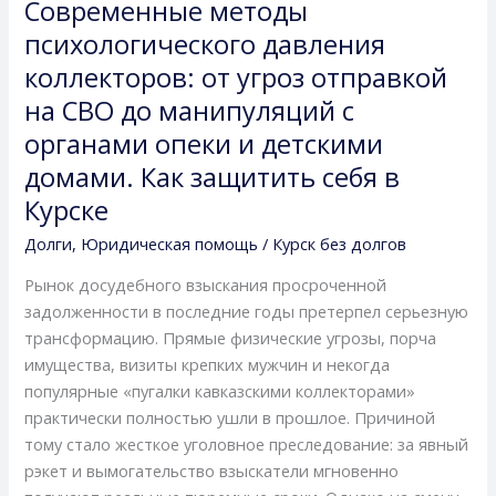
Современные методы
Современные
методы
психологического давления
психологического
коллекторов: от угроз отправкой
давления
на СВО до манипуляций с
коллекторов:
органами опеки и детскими
от
угроз
домами. Как защитить себя в
отправкой
Курске
на
Долги
,
Юридическая помощь
/
Курск без долгов
СВО
до
Рынок досудебного взыскания просроченной
манипуляций
задолженности в последние годы претерпел серьезную
с
трансформацию. Прямые физические угрозы, порча
органами
имущества, визиты крепких мужчин и некогда
опеки
популярные «пугалки кавказскими коллекторами»
и
практически полностью ушли в прошлое. Причиной
детскими
тому стало жесткое уголовное преследование: за явный
домами.
рэкет и вымогательство взыскатели мгновенно
Как