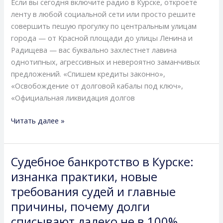
Если вы сегодня включите радио в Курске, откроете
по
ленту в любой социальной сети или просто решите
списанию
совершить пешую прогулку по центральным улицам
долгов
города — от Красной площади до улицы Ленина и
стало
Радищева — вас буквально захлестнет лавина
больше,
однотипных, агрессивных и невероятно заманчивых
чем
предложений. «Спишем кредиты законно»,
аптек,
«Освобождение от долговой кабалы под ключ»,
и
«Официальная ликвидация долгов
как
устроен
Читать далее »
этот
циничный
бизнес
Судебное банкротство в Курске:
Судебное
банкротство
изнанка практики, новые
в
требования судей и главные
Курске:
причины, почему долги
изнанка
списывают далеко не в 100%
практики,