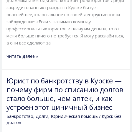
должника и методы жесткого контроля юристов Среди
закредитованных граждан в Курске бытует
опаснейшее, колоссальное по своей деструктивности
заблуждение: «Если я нанимаю команду
профессиональных юристов и плачу им деньги, то от
меня больше ничего не требуется. Я могу расслабиться,
а они все сделают за
Читать далее »
Юрист по банкротству в Курске —
Юрист
по
почему фирм по списанию долгов
банкротству
стало больше, чем аптек, и как
в
устроен этот циничный бизнес
Курске
—
Банкротство
,
Долги
,
Юридическая помощь
/
Курск без
почему
долгов
фирм