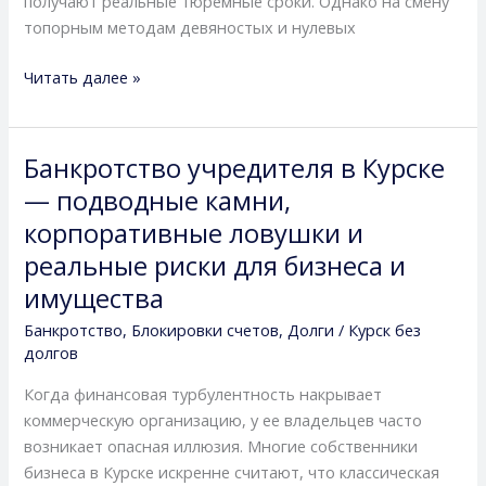
получают реальные тюремные сроки. Однако на смену
защитить
топорным методам девяностых и нулевых
себя
в
Читать далее »
Курске
Банкротство учредителя в Курске
Банкротство
учредителя
— подводные камни,
в
корпоративные ловушки и
Курске
реальные риски для бизнеса и
—
имущества
подводные
камни,
Банкротство
,
Блокировки счетов
,
Долги
/
Курск без
корпоративные
долгов
ловушки
Когда финансовая турбулентность накрывает
и
коммерческую организацию, у ее владельцев часто
реальные
возникает опасная иллюзия. Многие собственники
риски
бизнеса в Курске искренне считают, что классическая
для