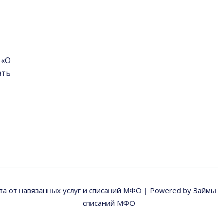
 «О
ать
ита от навязанных услуг и списаний МФО | Powered by Займы б
списаний МФО