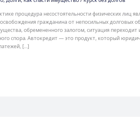
тике процедура несостоятельности физических лиц яв
освобождения гражданина от непосильных долговых обя
ущества, обремененного залогом, ситуация переходит 
ого спора. Автокредит — это продукт, который юриди
атежей, […]