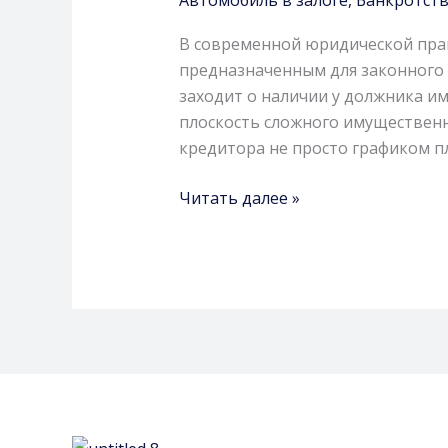
от
иллюзии
В современной юридической прак
собственности
предназначенным для законного 
к
заходит о наличии у должника им
правовой
плоскость сложного имущественн
реальности
кредитора не просто графиком пл
Читать далее »