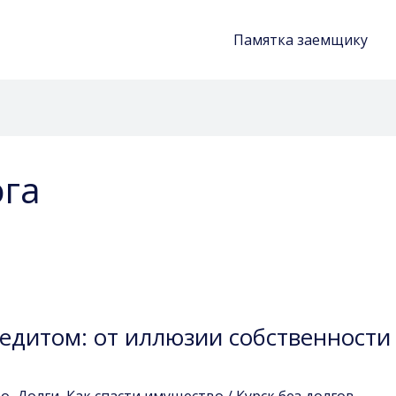
Памятка заемщику
ога
редитом: от иллюзии собственности
во
,
Долги
,
Как спасти имущество
/
Курск без долгов