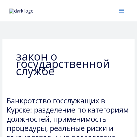
Перейти
к
содержимому
закон о
государственной
службе
Банкротство госслужащих в
Банкротство
госслужащих
Курске: разделение по категориям
в
должностей, применимость
Курске:
процедуры, реальные риски и
разделение
по